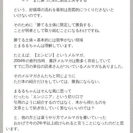
＝＞ また勝つために創意工夫をする
という、好循環の流れを最初は意図的につくりださないと
いけないのです。
そのために「勝てる土俵に限定して勝負する」
ことが弱者として取り組むことになるわけですね。
勝てる土俵＝基本的には競争がない領域
とまるるちゃんは理解しています。
たとえば、【エンビジ】というメルマガ。
2004年の創刊当時、書評メルマガは数多く存在していて
すでに万の単位の読者さんがついているメルマガもありました。
そのメルマガさんたちと同じように
ただ本の紹介だけをしていては、勝負にならない。
まるるちゃんはそんな風に思って
だったら「エンジニア」という切り口で
引用のように紹介するのではなく、本から得たものを
文章として紡ぎ出していく形ならいいのでは？
と、他の方とは違うやり方でメルマガを書いていった
おかげで今の2年半以上続けられると言うことになったのだと思
います。