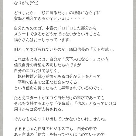
なりがち(^^;;)
どうしたら、「額に飾るだけ」の理念にならずに
実際と融合できるか？といえば・・・・
自分たちのエゴ、本音のドロドロした部分から
スタートできるかどうかではないかということを
福永さんはおっしゃっています。
例としてあげられていたのが、織田信長の「天下布武」。
これはもともとは、自分が「天下人になる！」という
信長自身の野望を表明したものですが
自分のエゴだけではなく、
既得権益と戦う覚悟がある自分が天下をとって
平和で自由で公正な社会をつくる！
という使命を持ったものに昇華されているのです。
たとえスタートがエゴや自分だけの欲求であっても
それを支持するような「使命感」「信念」となっていけば
周りからは必ず支持される。
そんなものをつくり出していかないといけませんね。
まるるちゃん自身のビジネスでも、自分の中で
ある意味の「信念」を持ってやりはじめているので