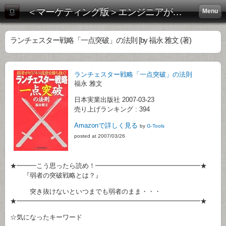
＜マーケティング版＞エンジニアがビジネス書を斬る！:
Menu
ランチェスター戦略「一点突破」の法則 [by 福永 雅文 (著)
ランチェスター戦略「一点突破」の法則
福永 雅文
日本実業出版社 2007-03-23
売り上げランキング : 394
Amazonで詳しく見る
by
G-Tools
posted at 2007/03/26
★━━━こう思ったら読め！━━━━━━━━━━━━━━━━★
『弱者の突破戦略とは？』
突き抜けないといつまでも弱者のまま・・・
★━━━━━━━━━━━━━━━━━━━━━━━━━━━━★
☆気になったキーワード