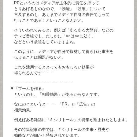
PRというのはメディアが主体的に責任を持って
とりあげるものなので、「効能」「効果」について
言及するのも、あくまでメディア自身の責任でもって
行うことである！ということなんだと。
そういわれてみると、例えば「あるある大辞典」などの
テレビ番組でも、たしかに「○○は××に効く」
などという放送をしていますよね。
このように、メディアが自分で取材して得られた事実を
伝えることは問題がないと。
これを活用するととってもおもしろい効果が
得られるんです・・・
- – – – – – – – – – – – – – – – – –
▼『ブームを作る』
というのも、「相乗効果」があるからなんです。
なにの？というと・・・「PR」と「広告」の
相乗効果。
例えばある雑誌に「キシリトール」の特集が組まれたとします。
その特集記事の中では、キシリトールの由来・歴史や
効能などが細かく特集されています。