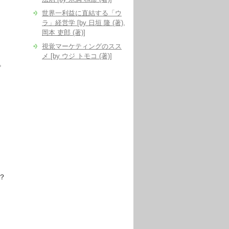
世界一利益に直結する「ウ
ラ」経営学 [by 日垣 隆 (著),
岡本 吏郎 (著)]
視覚マーケティングのスス
メ [by ウジ トモコ (著)]
。
？