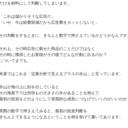
けを材料にして判断してしまいます。
これは儲かりそうな広告だ」
や、今は経費節減だから広告費をカットしないと」
判断をするときに、きちんと数字で押さえているかどうかなんです
も、その時広告に載せた商品のことだけではなく
時に獲得したお客様がその後でどんな行動に出るのか？
ついでまでも。
ではこれを「定量分析で見えるプラスの氷山」と言っています。
山が海の上に顔を出していると
海面下では何倍もの大きさの氷があることを例えて
の投資をどのようにして長期的な成長につなげていくのがいいのか
の数字で押さえてみると、最初の投資判断を
んとできるようになるということを例を挙げて書いてあります。