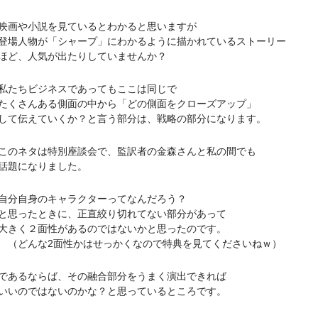
や小説を見ているとわかると思いますが
人物が「シャープ」にわかるように描かれているストーリー
ど、人気が出たりしていませんか？
たちビジネスであってもここは同じで
さんある側面の中から「どの側面をクローズアップ」
伝えていくか？と言う部分は、戦略の部分になります。
ネタは特別座談会で、監訳者の金森さんと私の間でも
題になりました。
自身のキャラクターってなんだろう？
ったときに、正直絞り切れてない部分があって
く２面性があるのではないかと思ったのです。
んな2面性かはせっかくなので特典を見てくださいねｗ）
るならば、その融合部分をうまく演出できれば
のではないのかな？と思っているところです。