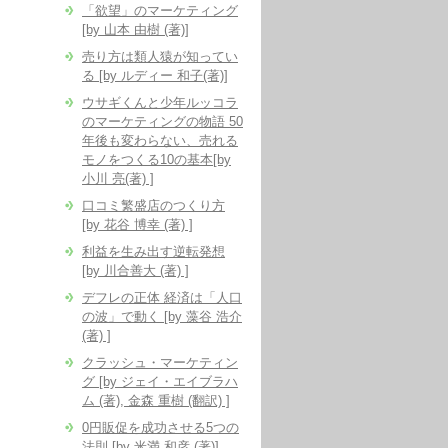
「欲望」のマーケティング
[by 山本 由樹 (著)]
売り方は類人猿が知ってい
る [by ルディー 和子(著)]
ウサギくんと少年ルッコラ
のマーケティングの物語 50
年後も変わらない、売れる
モノをつくる10の基本[by
小川 亮(著) ]
口コミ繁盛店のつくり方
[by 花谷 博幸 (著) ]
利益を生み出す逆転発想
[by 川合善大 (著) ]
デフレの正体 経済は「人口
の波」で動く [by 藻谷 浩介
(著) ]
クラッシュ・マーケティン
グ [by ジェイ・エイブラハ
ム (著), 金森 重樹 (翻訳) ]
0円販促を成功させる5つの
法則 [by 米満 和彦 (著)]