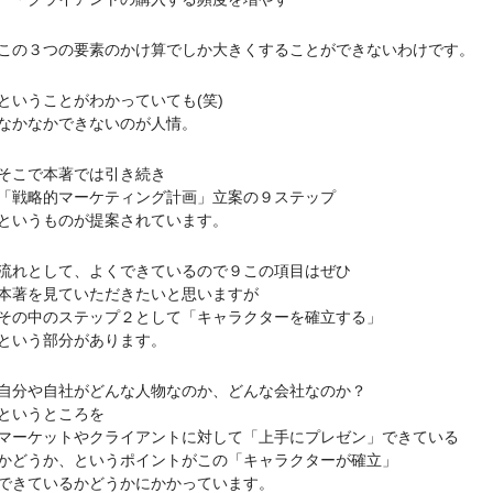
３つの要素のかけ算でしか大きくすることができないわけです。
うことがわかっていても(笑)
かなかできないのが人情。
こで本著では引き続き
略的マーケティング計画」立案の９ステップ
いうものが提案されています。
として、よくできているので９この項目はぜひ
著を見ていただきたいと思いますが
中のステップ２として「キャラクターを確立する」
いう部分があります。
や自社がどんな人物なのか、どんな会社なのか？
いうところを
ケットやクライアントに対して「上手にプレゼン」できている
うか、というポイントがこの「キャラクターが確立」
きているかどうかにかかっています。