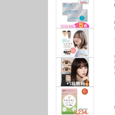
財布
そん
結果
思
そん
きっ
打つ
実は
利益
多
これ
と
儲
とい