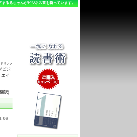
アまるるちゃんがビジネス書を斬っています。
ードリンク
がビジ
・エイ
翻訳)
1-06