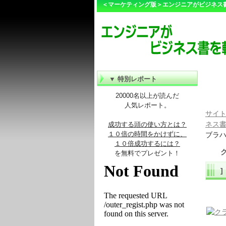
＜マーケティング版＞エンジニアがビジネス
▼ 特別レポート
20000名以上が読んだ
人気レポート。
サイト
ネス
成功する頭の使い方とは？
１０倍の時間をかけずに、
ブラハム
１０倍成功するには？
を無料でプレゼント！
]