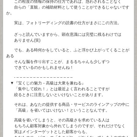
この程度の情報の保持の仕方であれば、惑わされることなく
自らの「直観」の補助材料として使うことができるじゃないです
か。
実は、フォトリーディングの読書の仕方がまさにこの方法。
ざっと読んでいますから、顕在意識には完璧に残るわけでは
ありません(笑)
でも、ある時何かをしていると、ふと浮かび上がってくることが
ある
そんな脳を作り出すことが、まるるちゃんも少しずつ
できているのかもしれませんね！
- – – – – – – – – – – – – – – – – –
▼『宝くじの魅力－高級は大衆を兼ねる』
「集中して絞れ！」とは最近よく言われることですが
絞るときに注意しないといけないことがあります。
それは、あなたの提供する商品・サービスのラインアップの中に
「高級」を省いてはいけない！ということなんです。
高級を省いてしまうと、その高級さを求めている人は
もちろん顧客対象から外れてしまうのですが、それだけでなく
実はメインターゲットとした顧客からも、